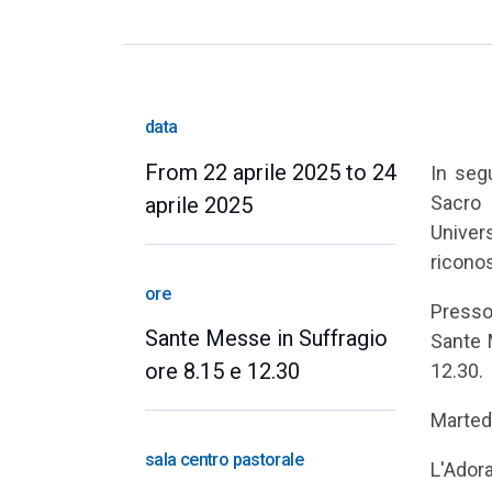
data
From 22 aprile 2025 to 24
In segu
Sacro 
aprile 2025
Univer
ricono
ore
Presso
Sante Messe in Suffragio
Sante M
ore 8.15 e 12.30
12.30.
Martedì
sala centro pastorale
L'Adora