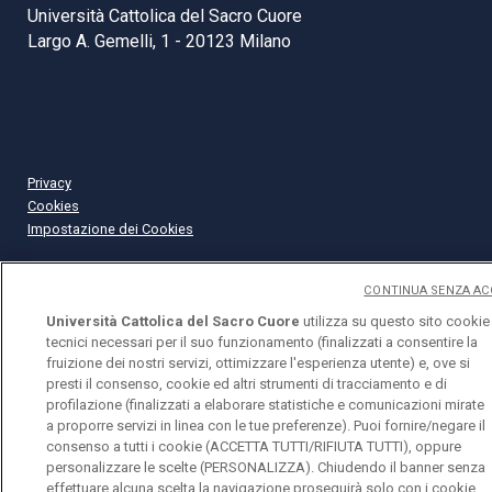
Università Cattolica del Sacro Cuore
Largo A. Gemelli, 1 - 20123 Milano
Privacy
Cookies
Impostazione dei Cookies
CONTINUA SENZA AC
Università Cattolica del Sacro Cuore
utilizza su questo sito cookie
tecnici necessari per il suo funzionamento (finalizzati a consentire la
fruizione dei nostri servizi, ottimizzare l'esperienza utente) e, ove si
presti il consenso, cookie ed altri strumenti di tracciamento e di
profilazione (finalizzati a elaborare statistiche e comunicazioni mirate
a proporre servizi in linea con le tue preferenze). Puoi fornire/negare il
consenso a tutti i cookie (ACCETTA TUTTI/RIFIUTA TUTTI), oppure
personalizzare le scelte (PERSONALIZZA). Chiudendo il banner senza
effettuare alcuna scelta la navigazione proseguirà solo con i cookie