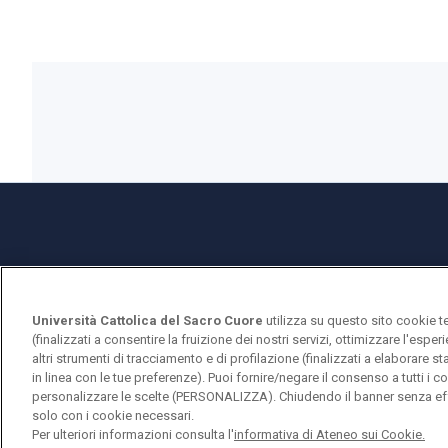
Università Cattolica del Sacro Cuore
utilizza su questo sito cookie t
(finalizzati a consentire la fruizione dei nostri servizi, ottimizzare l'espe
Università Cattolica del Sacro Cuore
altri strumenti di tracciamento e di profilazione (finalizzati a elaborare 
in linea con le tue preferenze). Puoi fornire/negare il consenso a tutti 
Largo A. Gemelli, 1 - 20123 Milano
personalizzare le scelte (PERSONALIZZA). Chiudendo il banner senza eff
solo con i cookie necessari.
Per ulteriori informazioni consulta l'
informativa di Ateneo sui Cookie.