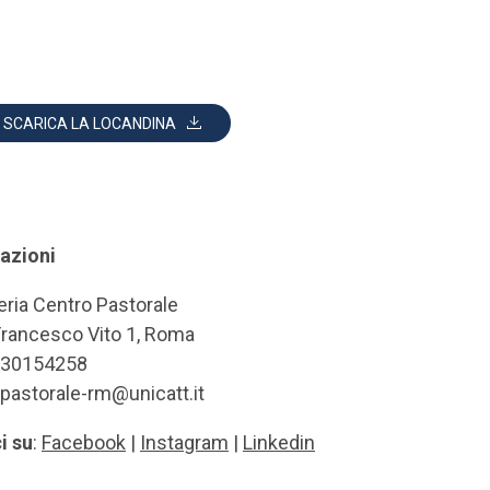
SCARICA LA LOCANDINA
azioni
eria Centro Pastorale
Francesco Vito 1, Roma
6 30154258
.pastorale-rm@unicatt.it
i su
:
Facebook
|
Instagram
|
Linkedin