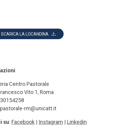
SCARICA LA LOCANDINA
azioni
eria Centro Pastorale
Francesco Vito 1, Roma
6 30154258
.pastorale-rm@unicatt.it
i su
:
Facebook
|
Instagram
|
Linkedin