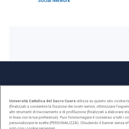
Social Network
Università Cattolica del Sacro Cuore
utilizza su questo sito cookie t
(finalizzati a consentire la fruizione dei nostri servizi, ottimizzare l'espe
Università Cattolica del Sacro Cuore
altri strumenti di tracciamento e di profilazione (finalizzati a elaborare 
in linea con le tue preferenze). Puoi fornire/negare il consenso a tutti 
Largo A. Gemelli, 1 - 20123 Milano
personalizzare le scelte (PERSONALIZZA). Chiudendo il banner senza eff
solo con i cookie necessari.