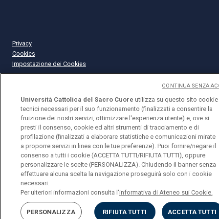
Privacy
Cookies
Impostazione dei Cookies
CONTINUA SENZA AC
Università Cattolica del Sacro Cuore
utilizza su questo sito cookie
tecnici necessari per il suo funzionamento (finalizzati a consentire la
fruizione dei nostri servizi, ottimizzare l'esperienza utente) e, ove si
presti il consenso, cookie ed altri strumenti di tracciamento e di
profilazione (finalizzati a elaborare statistiche e comunicazioni mirate
a proporre servizi in linea con le tue preferenze). Puoi fornire/negare il
consenso a tutti i cookie (ACCETTA TUTTI/RIFIUTA TUTTI), oppure
personalizzare le scelte (PERSONALIZZA). Chiudendo il banner senza
effettuare alcuna scelta la navigazione proseguirà solo con i cookie
necessari.
Per ulteriori informazioni consulta l'
informativa di Ateneo sui Cookie.
PERSONALIZZA
RIFIUTA TUTTI
ACCETTA TUTTI