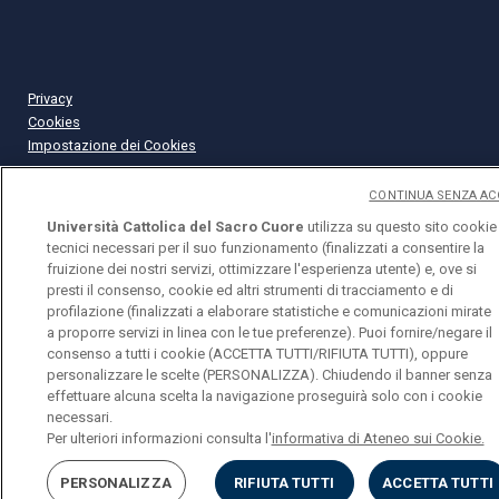
Privacy
Cookies
Impostazione dei Cookies
CONTINUA SENZA AC
Università Cattolica del Sacro Cuore
utilizza su questo sito cookie
tecnici necessari per il suo funzionamento (finalizzati a consentire la
fruizione dei nostri servizi, ottimizzare l'esperienza utente) e, ove si
presti il consenso, cookie ed altri strumenti di tracciamento e di
profilazione (finalizzati a elaborare statistiche e comunicazioni mirate
a proporre servizi in linea con le tue preferenze). Puoi fornire/negare il
consenso a tutti i cookie (ACCETTA TUTTI/RIFIUTA TUTTI), oppure
personalizzare le scelte (PERSONALIZZA). Chiudendo il banner senza
effettuare alcuna scelta la navigazione proseguirà solo con i cookie
necessari.
Per ulteriori informazioni consulta l'
informativa di Ateneo sui Cookie.
PERSONALIZZA
RIFIUTA TUTTI
ACCETTA TUTTI