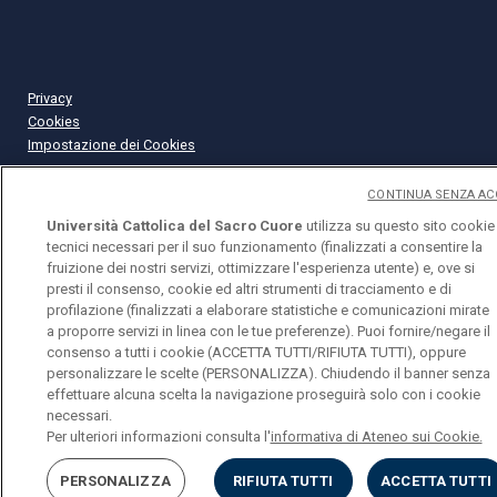
Privacy
Cookies
Impostazione dei Cookies
CONTINUA SENZA AC
Università Cattolica del Sacro Cuore
utilizza su questo sito cookie
tecnici necessari per il suo funzionamento (finalizzati a consentire la
fruizione dei nostri servizi, ottimizzare l'esperienza utente) e, ove si
presti il consenso, cookie ed altri strumenti di tracciamento e di
profilazione (finalizzati a elaborare statistiche e comunicazioni mirate
a proporre servizi in linea con le tue preferenze). Puoi fornire/negare il
consenso a tutti i cookie (ACCETTA TUTTI/RIFIUTA TUTTI), oppure
personalizzare le scelte (PERSONALIZZA). Chiudendo il banner senza
effettuare alcuna scelta la navigazione proseguirà solo con i cookie
necessari.
Per ulteriori informazioni consulta l'
informativa di Ateneo sui Cookie.
PERSONALIZZA
RIFIUTA TUTTI
ACCETTA TUTTI