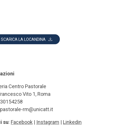
SCARICA LA LOCANDINA
azioni
eria Centro Pastorale
Francesco Vito 1, Roma
6 30154258
.pastorale-rm@unicatt.it
i su
:
Facebook
|
Instagram
|
Linkedin