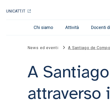
UNICATT.IT
Chi siamo
Attività
Docenti d
News ed eventi
A Santiago de Compos
A Santiag
attraverso