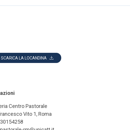
SCARICA LA LOCANDINA
azioni
eria Centro Pastorale
Francesco Vito 1, Roma
6 30154258
.pastorale-rm@unicatt.it