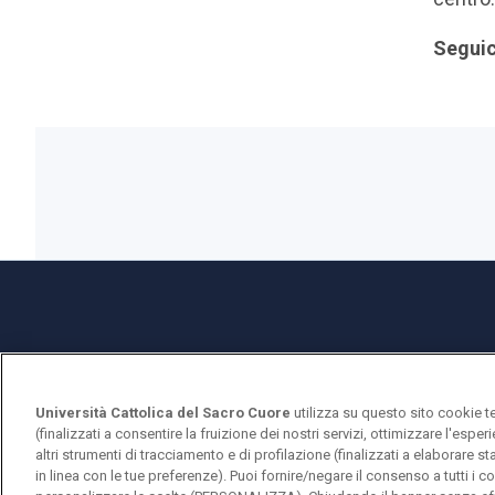
Seguic
Università Cattolica del Sacro Cuore
utilizza su questo sito cookie t
(finalizzati a consentire la fruizione dei nostri servizi, ottimizzare l'espe
altri strumenti di tracciamento e di profilazione (finalizzati a elaborare 
Università Cattolica del Sacro Cuore
in linea con le tue preferenze). Puoi fornire/negare il consenso a tutti 
Largo A. Gemelli, 1 - 20123 Milano