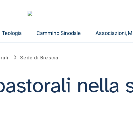
i Teologia
Cammino Sinodale
Associazioni, M
rali
Sede di Brescia
pastorali nella 